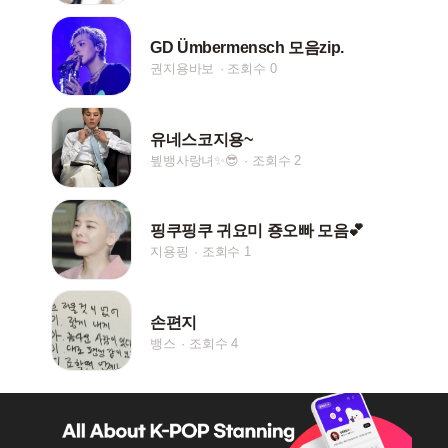
GD Ümbermensch 모음zip.
권지용바보
조회수 0
유네스코지용~
빂뱅사랑녀✨😎
조회수 2
핑쿠핑쿠 귀요미 죵오빠 모음💕
지용핑
조회수 1
손편지
뱅스
조회수 4