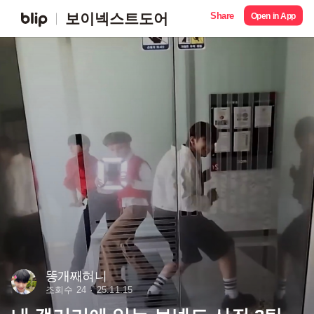
Share
보이넥스트도어
Open in App
똥개째혀니
조회수 24
25.11.15