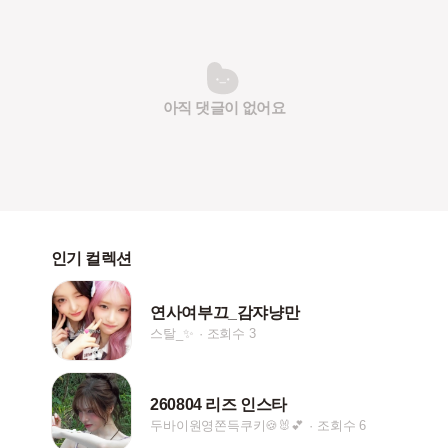
아직 댓글이 없어요
인기 컬렉션
연사여부끄_감쟈냥만
스탈_✨
조회수 3
260804 리즈 인스타
두바이원영쫀득쿠키🍪🐰💕
조회수 6