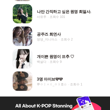
나만 간직하고 싶은 원영 희얼사.
서유주
조회수 101
공주즈 희연사
댕댕_지니어스
조회수 2
개이쁜 원영이 프추 ♡
백설다
조회수 9
3명 아이브🩷🩷
💬ㅇㅣㅅㅓ_ㅇㅑ호☆
조회수 1