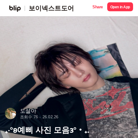
Share
보이넥스트도어
Open in App
도설아
조회수 76
26.02.26
₊‧°𐐪예삐 사진 모음𐑂°‧₊. ⠀