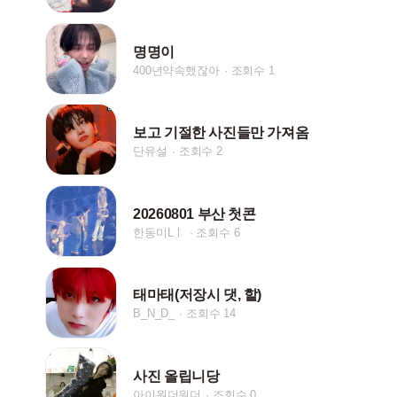
명명이
400년약속했잖아
조회수 1
보고 기절한 사진들만 가져옴
단유설
조회수 2
20260801 부산 첫콘
한동미Lㅣ
조회수 6
태마태(저장시 댓, 핱)
B_N_D_
조회수 14
사진 올립니당
아이원더원더
조회수 0