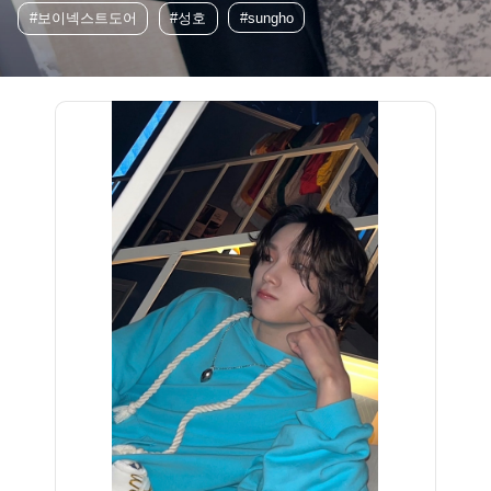
#보이넥스트도어
#성호
#sungho