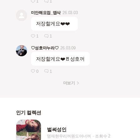
1
1
미안해요접_앱삭
26.03.03
저장할게요❤️❤️
1
1
♡성호마누라♡
26.03.09
저장할게요❤️🚪성호꺼
0
1
더보기
인기 컬렉션
벌쎠성인
명재현우리꺼원도어너꺼
조회수 2