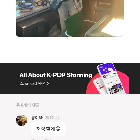
총 6개의 댓글
뭉이🐶
26.02.27
저장할게😍