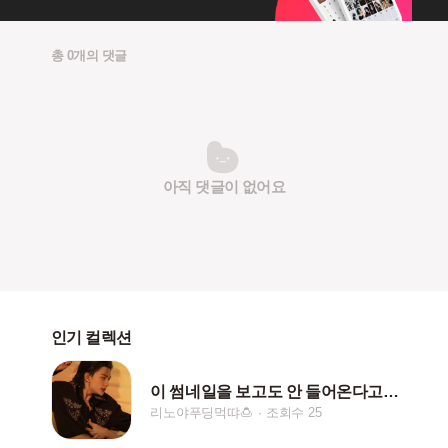
총 0개의 댓글
아직 댓글이 없어요
인기 컬렉션
이 썸네일을 보고도 안 들어온다고???
리노야푸딩먹땨🍮
조회수 25