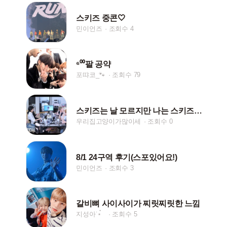
스키즈 중콘🤍
민이언즈
조회수 4
⁶⁰⁰팔 공약
포땨코_🐾
조회수 79
스키즈는 날 모르지만 나는 스키즈를 안다♡
우리집고양이가많이세
조회수 0
8/1 24구역 후기(스포있어요!)
민이언즈
조회수 3
갈비뼈 사이사이가 찌릿찌릿한 느낌
지성아˙⋆๋
조회수 5