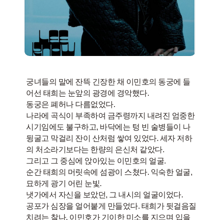
궁녀들의 말에 잔뜩 긴장한 채 이민호의 동궁에 들
어선 태희는 눈앞의 광경에 경악했다.
동궁은 폐허나 다름없었다.
나라에 곡식이 부족하여 금주령까지 내려진 엄중한
시기임에도 불구하고, 바닥에는 텅 빈 술병들이 나
뒹굴고 막걸리 잔이 산처럼 쌓여 있었다. 세자 저하
의 처소라기보다는 한량의 은신처 같았다.
그리고 그 중심에 앉아있는 이민호의 얼굴.
순간 태희의 머릿속에 섬광이 스쳤다. 익숙한 얼굴,
묘하게 광기 어린 눈빛.
냇가에서 자신을 보았던, 그 내시의 얼굴이었다.
공포가 심장을 얼어붙게 만들었다. 태희가 뒷걸음질
치려는 찰나, 이민호가 기이한 미소를 지으며 입을