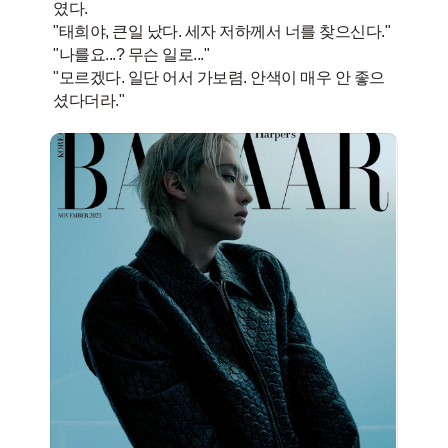
였다.
"태희야, 큰일 났다. 세자 저하께서 너를 찾으신다."
"나를요...? 무슨 일로..."
"모르겠다. 일단 어서 가보렴. 안색이 매우 안 좋으