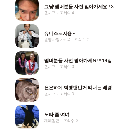
그냥 멤버분들 사진 받아가세요!! 30장임다!
권사포
조회수 4
유네스코지용~
빂뱅사랑녀✨😎
조회수 2
멤버분들 사진 받아가세요!!! 18장입니다!
권사포
조회수 0
은은하게 빅뱅팬인거 티내는 배경화면
권사포
조회수 0
오빠 좀 여며
재래김곤
조회수 0