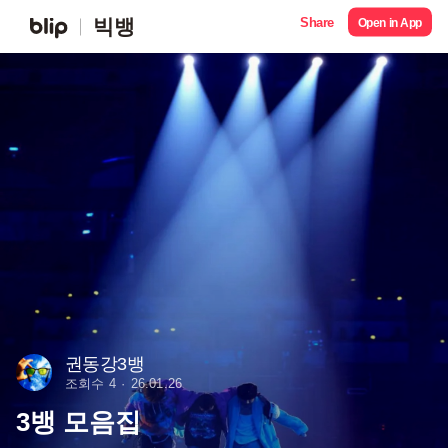
Share
빅뱅
Open in App
권동강3뱅
조회수 4
26.01.26
3뱅 모음집