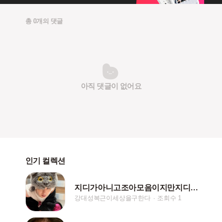
총 0개의 댓글
아직 댓글이 없어요
인기 컬렉션
지디가아니고조아모음이지만지디도너무귀여워서마지막넣은갤러리
강대성복근이세상을구한다
조회수 1