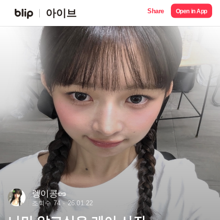
Share
아이브
Open in App
렝이콩🥜
조회수 74
26.01.22