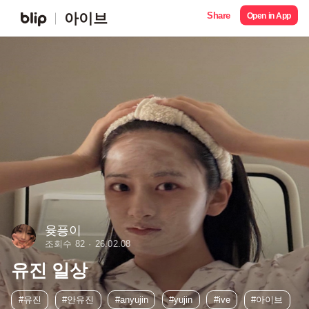
Share
아이브
Open in App
윶픙이
조회수 82
26.02.08
유진 일상
#유진
#안유진
#anyujin
#yujin
#ive
#아이브