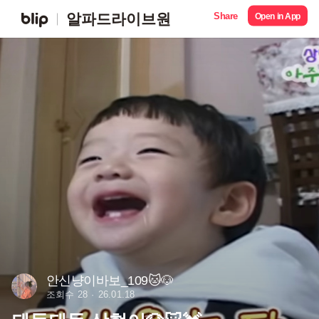
Share
알파드라이브원
Open in App
안신냥이바보_109🐱🐶
조회수 28
26.01.18