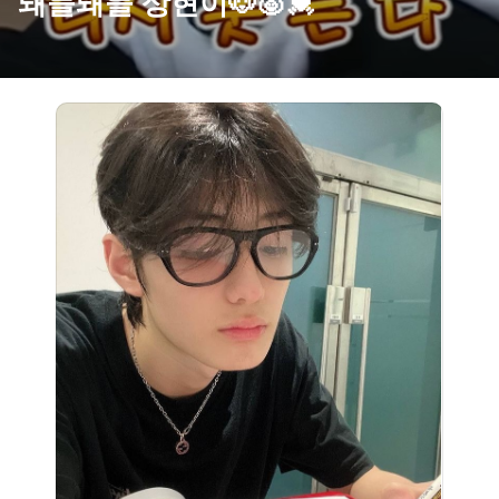
돼들돼들 상현이🐶🐷💓