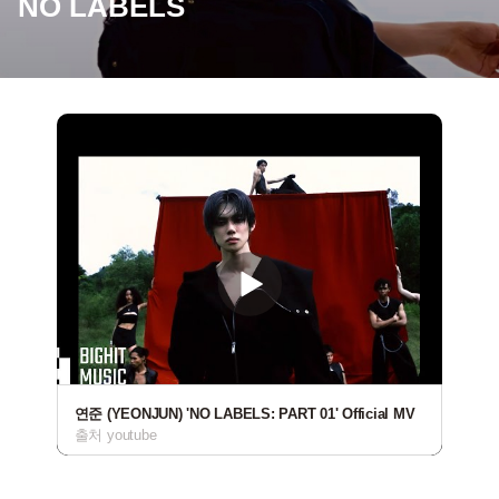
NO LABELS
연준 (YEONJUN) 'NO LABELS: PART 01' Official MV
출처 youtube