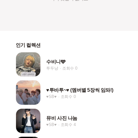
인기 컬렉션
수비니🩵
투두냥
조회수 0
♥투바투~♥ (멤버별 5장씩 임돠!)
♥SB♥
조회수 0
뮤비 사진 나눔
♥SB♥
조회수 4