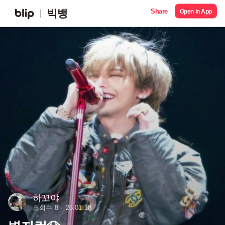
Share
빅뱅
Open in App
하꼬야
조회수 8
26.01.18