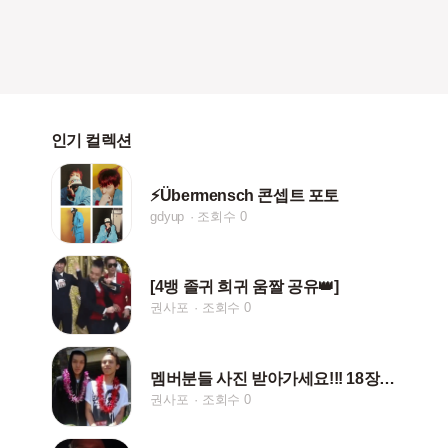
인기 컬렉션
⚡Übermensch 콘셉트 포토
gdyup
조회수 0
[4뱅 졸귀 희귀 움짤 공유👑]
권사포
조회수 0
멤버분들 사진 받아가세요!!! 18장입니다!
권사포
조회수 0