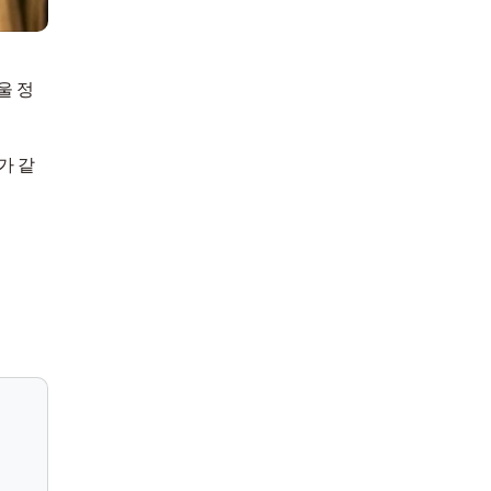
울 정
가 같