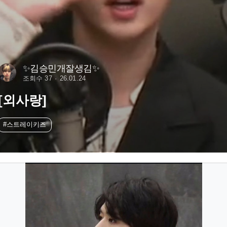
✨️김승민개잘생김✨️
조회수 37
26.01.24
[외사랑]
#스트레이키즈