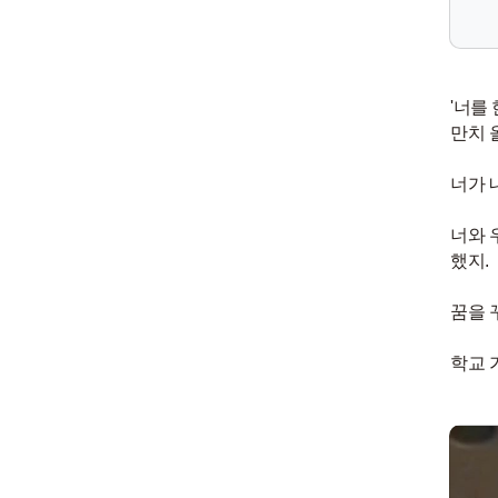
'너를
만치 
너가 
너와 
했지.
꿈을 
학교 