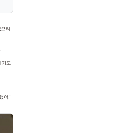
없으리
.
가기도
어.'