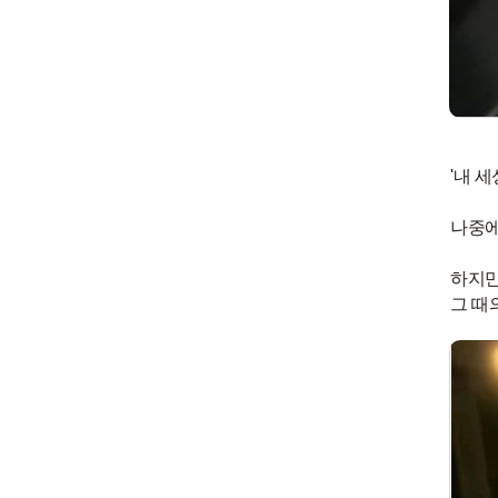
'내 
나중에
하지만