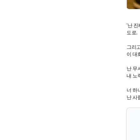
'난 
도로.
그리고
이 대
난 무
내 노
너 하