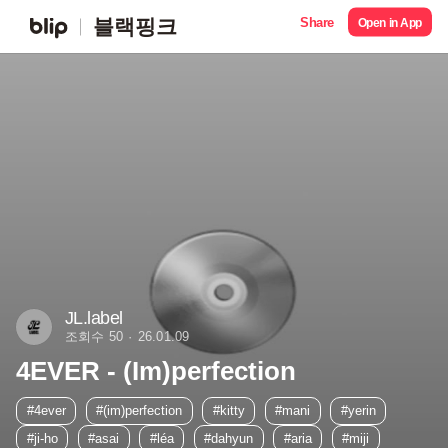
Share
블랙핑크
Open in App
JL.label
조회수 50
26.01.09
4EVER - (Im)perfection
#4ever
#(im)perfection
#kitty
#mani
#yerin
#ji-ho
#asai
#léa
#dahyun
#aria
#miji