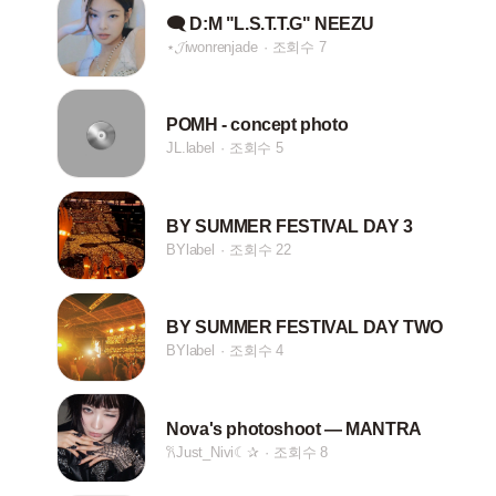
🗨 D:M "L.S.T.T.G" NEEZU
⋆ㅤ𝓙iwonrenjade
조회수 7
POMH - concept photo
JL.label
조회수 5
BY SUMMER FESTIVAL DAY 3
BYlabel
조회수 22
BY SUMMER FESTIVAL DAY TWO
BYlabel
조회수 4
Nova's photoshoot — MANTRA
𐙚Just_Nivi☾✰
조회수 8