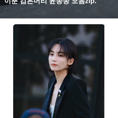
이뿐 검은머리 윤쫑쫑 모음zip.