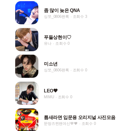
좀 많이 늦은 QNA
싱쪼_0806팬록
조회수 3
푸들상현이♡
유나
조회수 0
미소년
싱쪼_0806팬록
조회수 0
LEO🖤
MIMU
조회수 0
틈새라면 입문용 오리지널 사진모음
뚠땅즈찐팬여신💙🧡
조회수 0