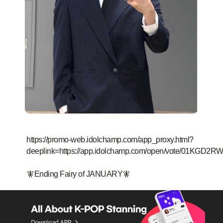
https://promo-web.idolchamp.com/app_proxy.html?
deeplink=https://app.idolchamp.com/open/vote/01KG