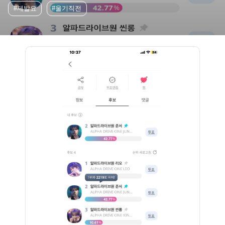
#제발요
#울기직전