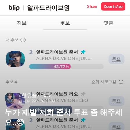
Share
알파드라이브원
Open in App
#한유슬⋆.˚✮🍙
조회수 29
26.02.09
누가 제발 저희 준서 투표 좀 해주세
요..🥺