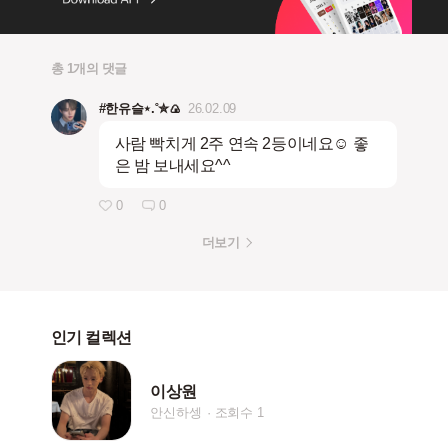
총 1개의 댓글
#한유슬⋆.˚✮🍙
26.02.09
사람 빡치게 2주 연속 2등이네요☺️ 좋
은 밤 보내세요^^
0
0
더보기
인기 컬렉션
이상원
안신하셍
조회수 1