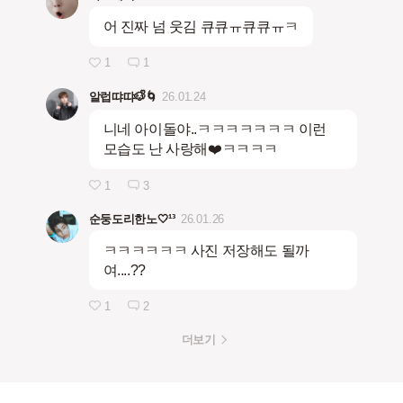
어 진짜 넘 웃김 큐큐ㅠ큐큐ㅠㅋ
1
1
알럽땨땨🐶ᩚ🌀
26.01.24
니네 아이돌야..ㅋㅋㅋㅋㅋㅋㅋ 이런
모습도 난 사랑해❤️ㅋㅋㅋㅋ
1
3
순둥도리한노🤍¹³
26.01.26
ㅋㅋㅋㅋㅋㅋ 사진 저장해도 될까
여....??
1
2
더보기