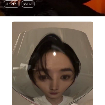
#스키즈
#엽사