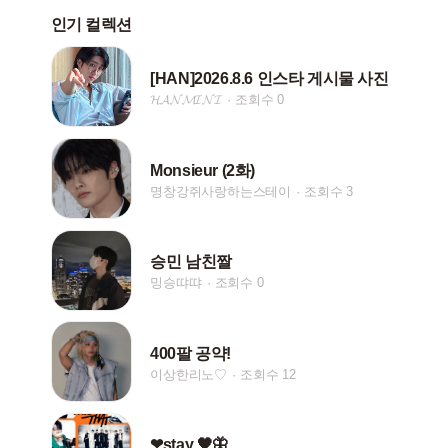
인기 컬렉션
[HAN]2026.8.6 인스타 게시물 사진
𝓗𝓐𝓝𝓜𝓘𝓝𝓘
조회수 0
Monsieur (2화)
명창강쥐사랑하는스테이
조회수 3
승민 남친짤
밍승땨땨
조회수 0
400팔 공약!
이상한리노♡
조회수 12
❤stay 🖤🦋