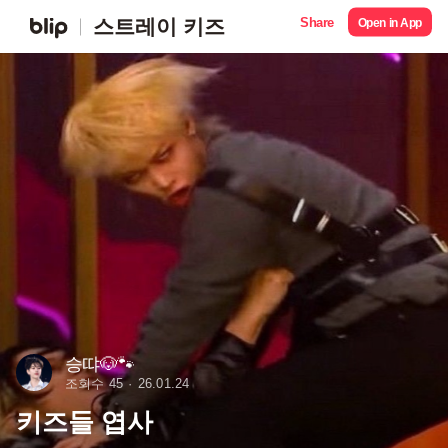
Share
스트레이 키즈
Open in App
승땨🐶🐾
조회수 45
26.01.24
키즈들 엽사