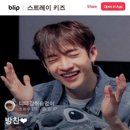
Share
스트레이 키즈
Open in App
땨땨강쥐승멍이
조회수 131
25.12.07
방찬❤️