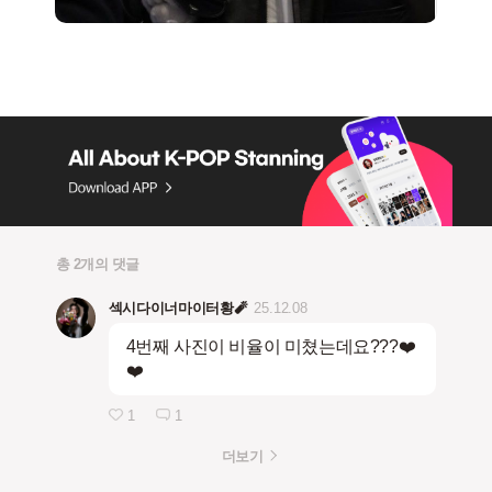
총 2개의 댓글
섹시다이너마이터황🧨
25.12.08
4번째 사진이 비율이 미쳤는데요???❤️
❤️
1
1
더보기