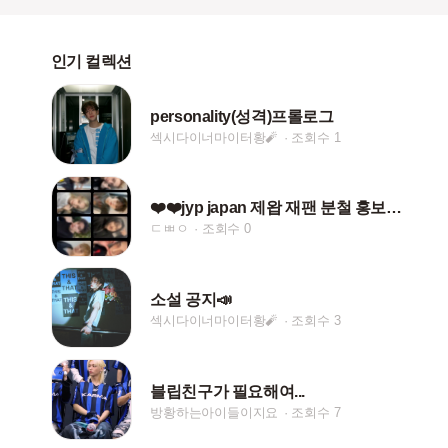
인기 컬렉션
personality(성격)프롤로그
섹시다이너마이터황🧨
조회수 1
❤️❤️jyp japan 제왑 재팬 분철 홍보❤️❤️
ㄷㅃㅇ
조회수 0
소설 공지📣
섹시다이너마이터황🧨
조회수 3
블립친구가 필요해여...
방황하는아이들이지요
조회수 7