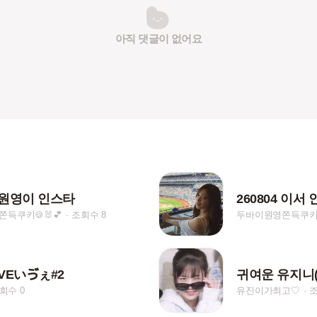
아직 댓글이 없어요
6 원영이 인스타
260804 이서
득쿠키🍪🐰💕
조회수 8
두바이원영쫀득쿠키🍪
VEいゔぇ#2
회수 0
유진이가최고♡
조