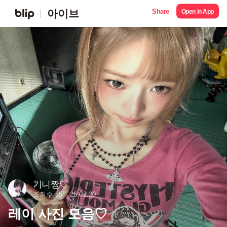
Share
아이브
Open in App
기니짱♡
조회수 85
26.02.20
레이 사진 모음♡