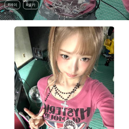
#레이
#셀카