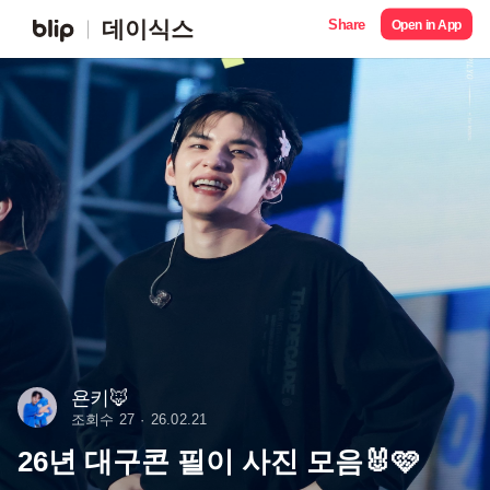
Share
데이식스
Open in App
욘키🦊
조회수 27
26.02.21
26년 대구콘 필이 사진 모음🐰🩷