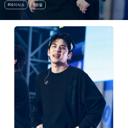
#데이식스
#원필