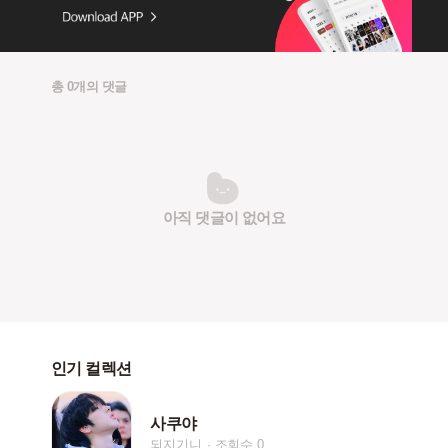
총 0개의 댓글
아직 댓글이 없어요
인기 컬렉션
사쿠야
되지기니
조회수 0