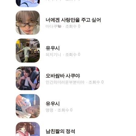
너에겐 사랑만을 주고 싶어
마다쿠🐿️
조회수 0
유우시
되지기니
조회수 0
오바쌈바 사쿠야
인간의더러운부분이야
조회수 0
유우시
맹명
조회수 0
남친짤의 정석