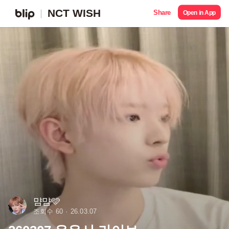
NCT WISH
Share
Open in App
먐먐🩵
조회수 60
26.03.07