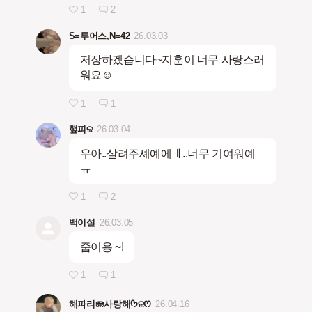
1
2
S=투어스,N=42
26.03.03
저장하겠습니다~지훈이 너무 사랑스러
워요☺️
1
1
햎피ଳ
26.03.04
우아..살려주셰예에ㅔ..너무 기여워예
ㅠ
1
2
백이설
26.03.05
줍이용 ~!
1
1
해파리🪼사랑해ᡣ𐭩ଳꯁ
26.04.16