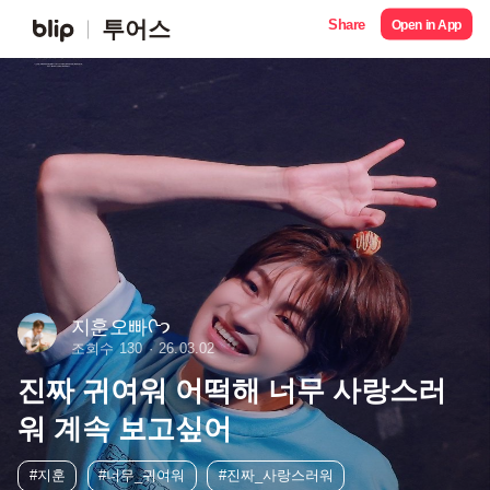
Share
투어스
Open in App
지훈오빠ᢉ𐭩
조회수 130
26.03.02
진짜 귀여워 어떡해 너무 사랑스러
워 계속 보고싶어
#지훈
#너무_귀여워
#진짜_사랑스러워