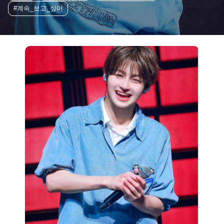
#계속_보고_싶어