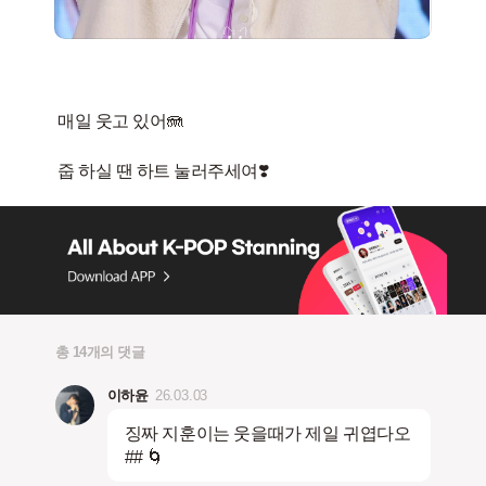
매일 웃고 있어🪼
총 14개의 댓글
이하윤
26.03.03
징짜 지훈이는 웃을때가 제일 귀엽다오
## 🌀