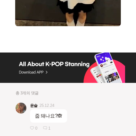
총 3개의 댓글
윤슬
25.12.24
줍 돼나요?🙈
0
1