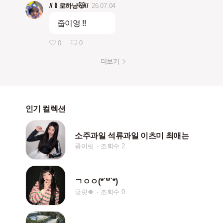
//🍼로하냥😽//
26.07.04
줍이영 !!
0
0
더보기
인기 컬렉션
소주과일 석류과일 이츠미 최애는
콩이릿
조회수 2
ㄱㅇㅇ(*´꒳`*)
글릿🍀
조회수 0