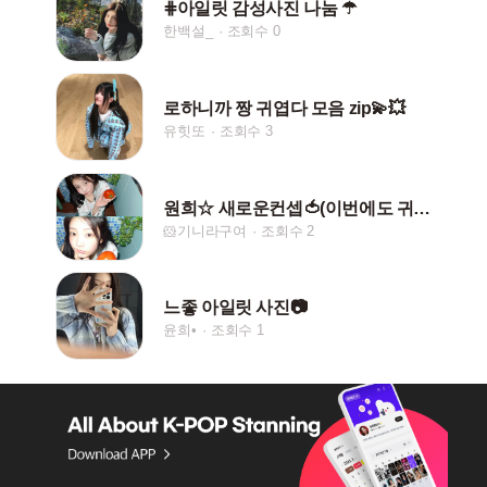
⋕아일릿 감성사진 나눔 ☂︎
한백설_
조회수 0
로하니까 짱 귀엽다 모음 zip💫💥
유힛또
조회수 3
원희☆ 새로운컨셉🍅(이번에도 귀염 ..걤성)
🐹기니라구여
조회수 2
느좋 아일릿 사진📷
윤희•
조회수 1