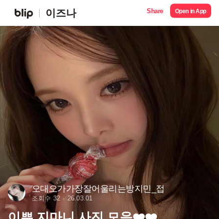
Share
이즈나
Open in App
오대오가가장잘어울리는방지민_접
조회수 32
26.03.01
이쁜 지마니 사진 모음❤️❤️