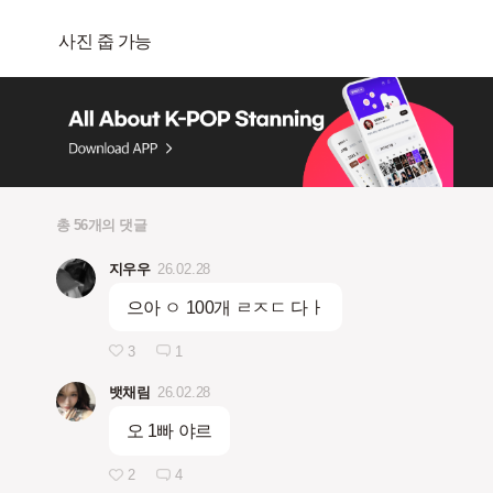
총 56개의 댓글
지우우
26.02.28
으아 ㅇ 100개 ㄹㅈㄷ 다ㅏ
3
1
뱃채림
26.02.28
오 1빠 야르
2
4