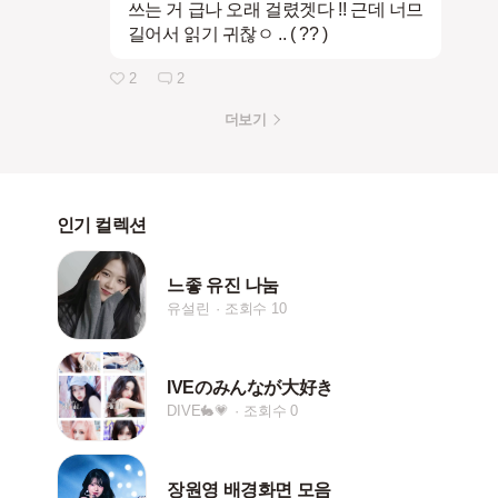
쓰는 거 급나 오래 걸렸겟다 !! 근데 너므
길어서 읽기 귀찮ㅇ .. ( ?? )
2
2
더보기
인기 컬렉션
느좋 유진 나눔
유설린
조회수 10
IVEのみんなが大好き
DIVE🐇💗
조회수 0
장원영 배경화면 모음