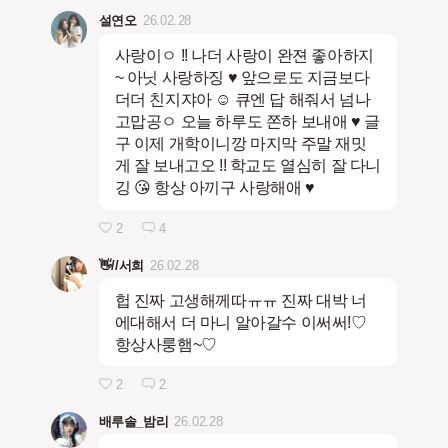
설연오
26.02.28
사랑이ㅇ !! 나더 사랑이 완젼 좋아하지
~ 아닛 사랑하징 ♥️ 앞으로도 지금보다
더더 친지쟈아 ☺️ 큐엔 답 해줘서 넘나
고맙공ㅇ 오늘 하루도 쫀하 보내애 ♥︎ 글
구 이제 개학이니깡 마지막 주말 재밋
게 잘 보내고오 !! 학교도 열심히 잘 다니
깅 😘 항상 아끼구 사랑해애 ♥︎
2
4
👋//서희
26.02.28
헙 진짜 고생해께따ㅠㅠ 진짜 대박 너
에대해서 더 마니 알아갈수 이써써!♡
항상사룽햄~♡
2
2
배루솔ㅤ_밤리
26.02.28