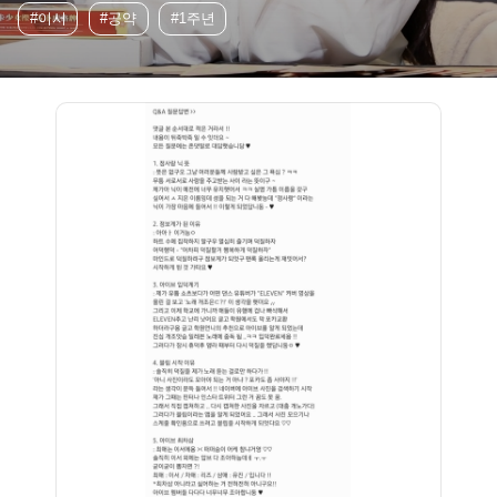
#이서
#공약
#1주년