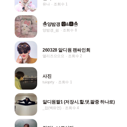
유나
조회수 1
☃양밤갱 🆀&🅰☃
양밤갱_쉼
조회수 8
260328 알디원 팬싸인회
앨리즈으으으
조회수 2
사진
tuioprty
조회수 1
알디원짤1 (저장시,핱,댓,팔중 하나로)
_접(백유연)
조회수 4