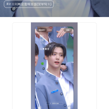
#ㄹㅇ이뻐요함해보셈(댓부탁ㅎ)