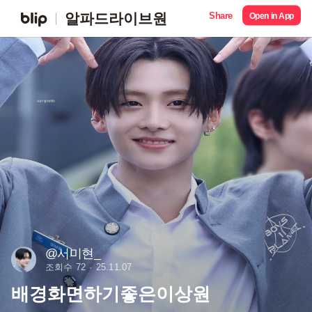
Share
알파드라이브원
Open in App
@서미현_
조회수 72
25.11.07
배경화면하기좋은이상원