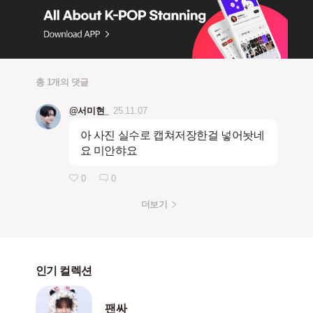
총 1개의 댓글
@서미현_
25.11.07
아 사진 실수로 캡쳐저장한걸 넣어놧네
요 미안햐요
0
0
더보기
인기 컬렉션
팬싸