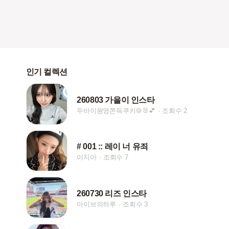
인기 컬렉션
260803 가을이 인스타
두바이원영쫀득쿠키🍪🐰💕
조회수 2
# 001 :: 레이 너 유죄
이지아
조회수 7
260730 리즈 인스타
아이브의하루
조회수 3