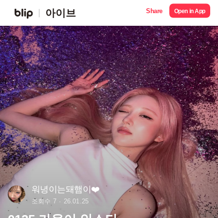
Share
아이브
Open in App
워녕이는돼햄이❤️
조회수 7
26.01.25