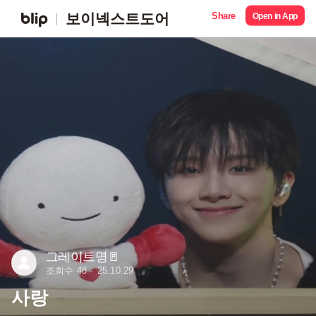
Share
보이넥스트도어
Open in App
그레이트명🚪
조회수 48
25.10.29
사랑