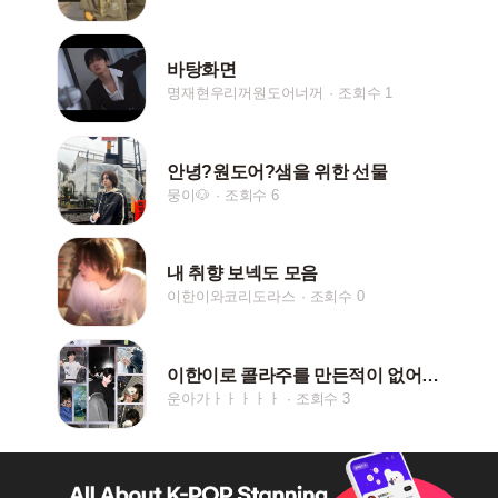
바탕화면
명재현우리꺼원도어너꺼
조회수 1
안녕?원도어?샘을 위한 선물
뭉이🐶
조회수 6
내 취향 보넥도 모음
이한이와코리도라스
조회수 0
이한이로 콜라주를 만든적이 없어서 산앤한으로 만들었어요
운아가ㅏㅏㅏㅏㅏ
조회수 3