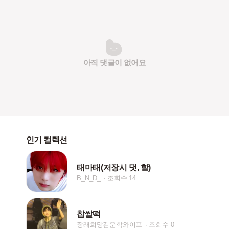
아직 댓글이 없어요
인기 컬렉션
태마태(저장시 댓, 핱)
B_N_D_
조회수 14
찹쌀떡
장래희망김운학와이프
조회수 0