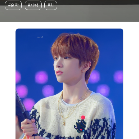
#운학
#사랑
#힘