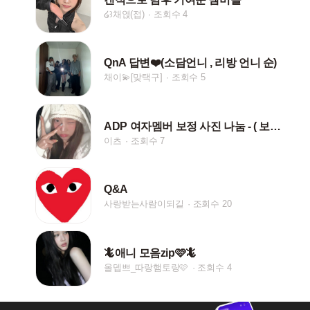
໒꒱채엱(접)
조회수 4
QnA 답변❤️(소담언니 , 리방 언니 순)
채이💫[맞택구]
조회수 5
ADP 여자멤버 보정 사진 나눔 - ( 보정 : 나 )
이츠
조회수 7
Q&A
사랑받는사람이되길
조회수 20
🦎애니 모음zip🩷🦎
올뎁쁘_따랑햄토링🩷
조회수 4