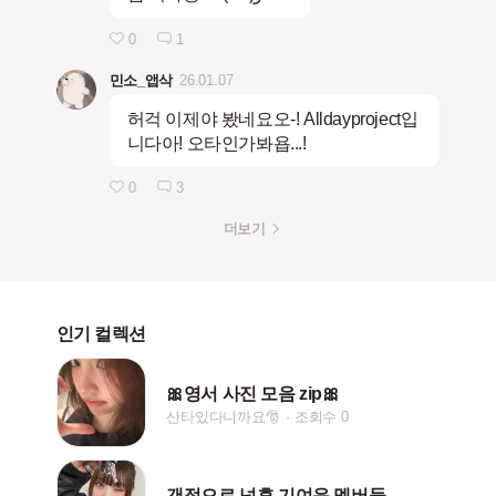
0
1
민소_앱삭
26.01.07
허걱 이제야 봤네요오-! Alldayproject입
니다아! 오타인가봐욥...!
0
3
더보기
인기 컬렉션
🎀영서 사진 모음 zip🎀
산타있다니까요🎅
조회수 0
갠적으로 넘후 기여운 멤버들