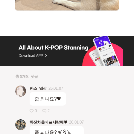
총 9개의 댓글
민소_앱삭
26.01.07
줍 되나요?💖
0
2
하진차올데프사랑해💗
26.01.07
줍 되나용? ٩( ᐛ )و