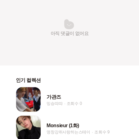
아직 댓글이 없어요
인기 컬렉션
가관즈
밍승땨땨
조회수 0
Monsieur (1화)
명창강쥐사랑하는스테이
조회수 9