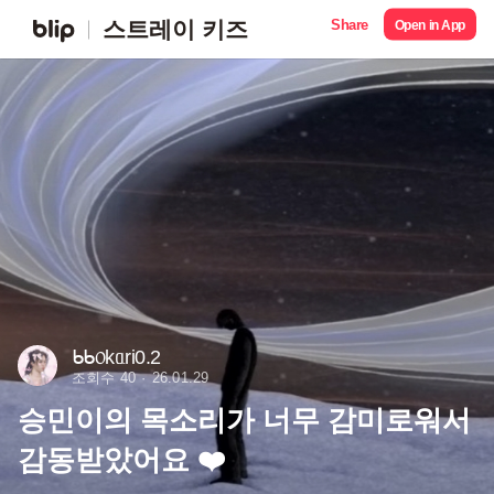
Share
스트레이 키즈
Open in App
ᑲᑲ᥆kᥲrі0.2
조회수 40
26.01.29
승민이의 목소리가 너무 감미로워서
감동받았어요 ❤️