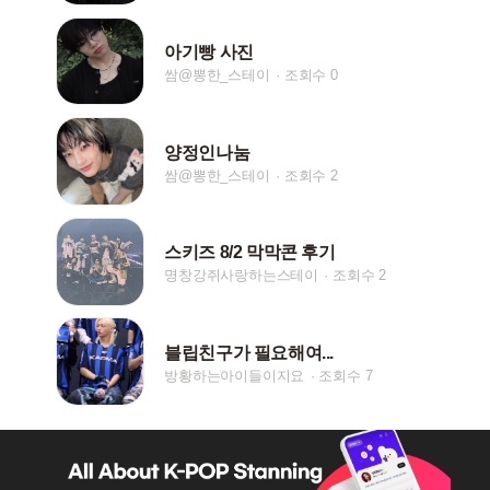
아기빵 사진
쌈@뽕한_스테이
조회수 0
양정인나눔
쌈@뽕한_스테이
조회수 2
스키즈 8/2 막막콘 후기
명창강쥐사랑하는스테이
조회수 2
블립친구가 필요해여...
방황하는아이들이지요
조회수 7