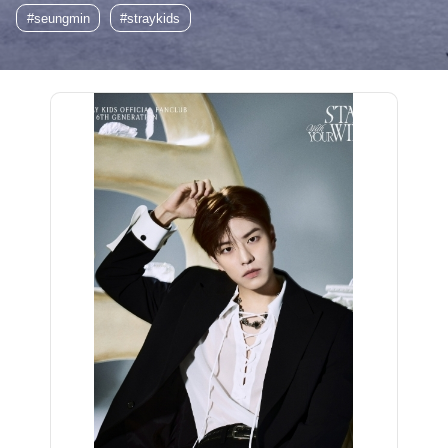
#seungmin
#straykids