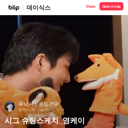
Share
데이식스
Open in App
🥁낚시꾼윤도운🐶
조회수 28
26.01.01
시그 슈팅스케치_영케이