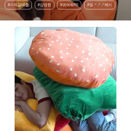
#가져갈때줍
#강영현
#귀여워!!!!
#영↗️↗️↗️케이