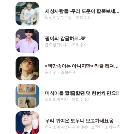
세상사람들~우리 도운이 팔뚝보세요!!*퍼갈 시 댓글
박성진두쫀쿠썰
조회수 8
필이의 갑골하트..🩷
윤도꿍귀여워
조회수 0
<백만송이는 아니지만> 라클 캡쳐본 모음zip🐰🌹🩷
욘키🦊
조회수 4
데식이들 짤!줍할땐 댓 한번씩 만요!!
원피리약혼자
조회수 10
우리 귀여운 도우니 보고가세요옹🐶❤️(줍할때는 댓글필수)
하지만이겨냅니다마이데이죠?🐰
조회수 8