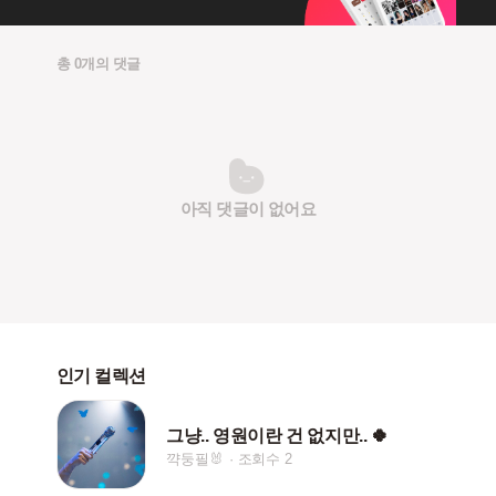
총 0개의 댓글
아직 댓글이 없어요
인기 컬렉션
그냥.. 영원이란 건 없지만.. 🍀
꺅둥필🐰
조회수 2