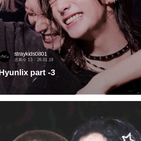
straykids0801
조회수 13
26.01.19
Hyunlix part -3