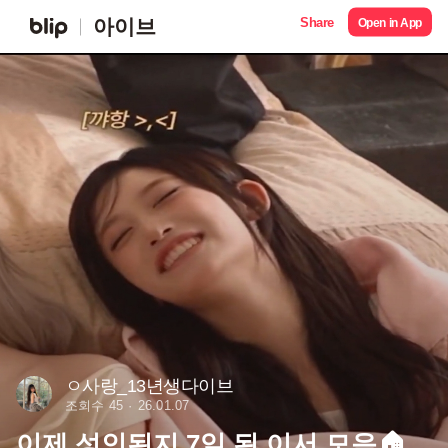
Share
아이브
Open in App
ㅇ사랑_13년생다이브
조회수 45
26.01.07
이제 성인된지 7일 된 이서 모음🏠