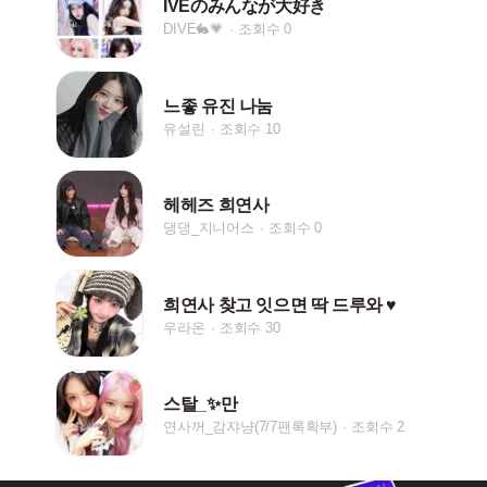
IVEのみんなが大好き
DIVE🐇💗
조회수 0
느좋 유진 나눔
유설린
조회수 10
헤헤즈 희연사
댕댕_지니어스
조회수 0
희연사 찾고 잇으면 딱 드루와 ♥︎
우라온
조회수 30
스탈_✨️만
연사꺼_감쟈냥(7/7팬록확부)
조회수 2