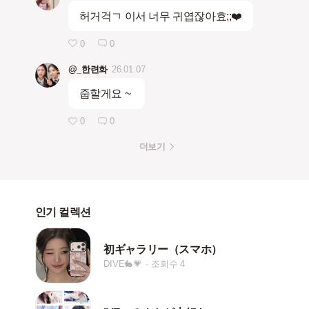
허거걱ㄱ 이서 너무 귀엽잖아효;;❤️
0
0
@_한련화
26.01.07
줍할게요 ~
0
0
더보기
인기 컬렉션
初ギャラリー（スマホ）
DIVE🐇💗
조회수 4