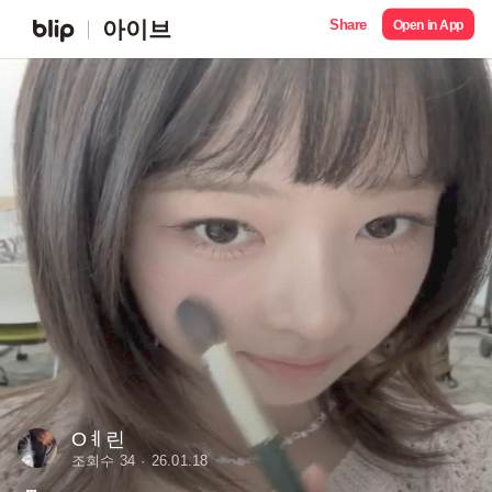
Share
아이브
Open in App
Oㅖ린
조회수 34
26.01.18