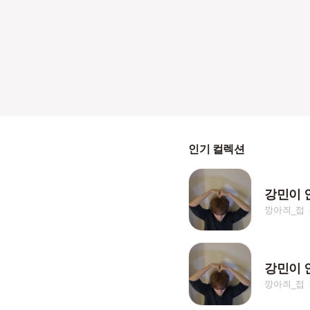
인기 컬렉션
강민이 
깡아즤_접
강민이 
깡아즤_접