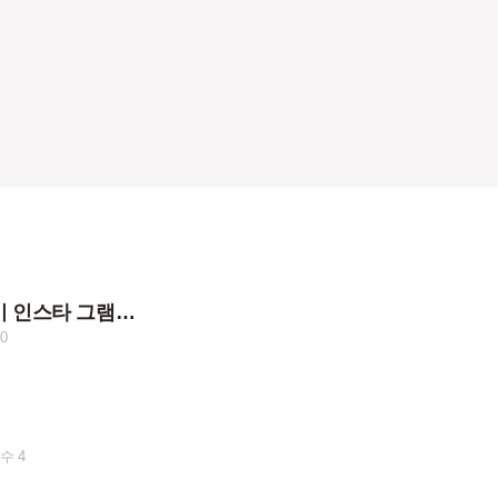
어제 3.1 강민이 인스타 그램에 올라온 사진들
0
수 4