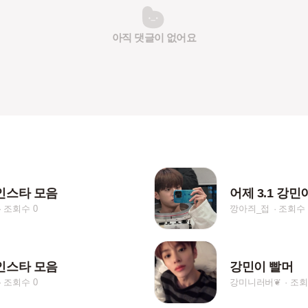
아직 댓글이 없어요
인스타 모음
조회수 0
깡아즤_접
조회수 
인스타 모음
강민이 빨머
조회수 0
강미니러버❦
조회