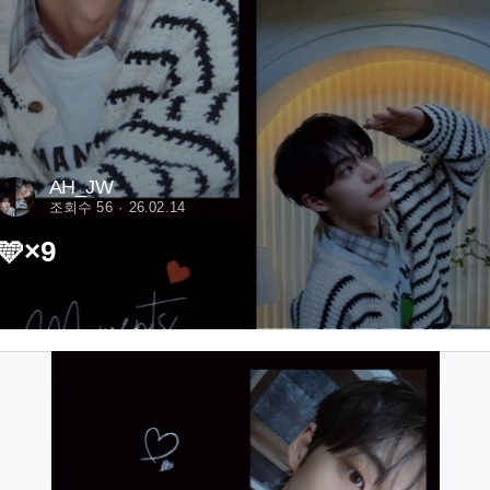
AH_JW
조회수 56
26.02.14
🩵×9