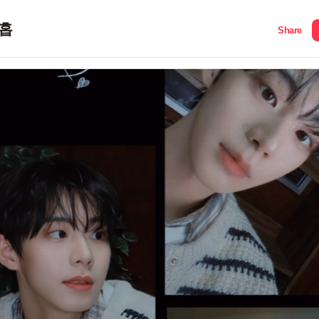
홉
Share