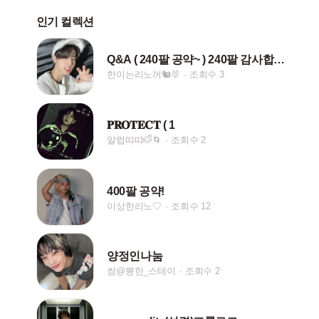
인기 컬렉션
Q&A ( 240팔 공약~ ) 240팔 감사합니다ㅏㅏ
한이는리노꺼🐿🐰
조회수 3
𝐏𝐑𝐎𝐓𝐄𝐂𝐓 ( 1
알럽땨땨🐶ᩚ🌀
조회수 2
400팔 공약!
이상한리노♡
조회수 12
양정인나눔
쌈@뽕한_스테이
조회수 2