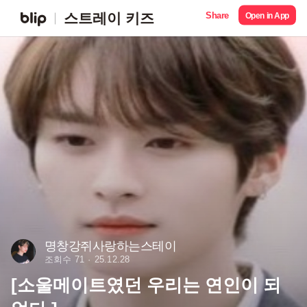
Share
스트레이 키즈
Open in App
명창강쥐사랑하는스테이
조회수 71
25.12.28
[소울메이트였던 우리는 연인이 되