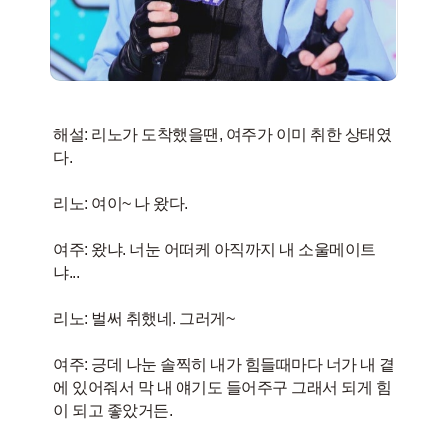
해설: 리노가 도착했을땐, 여주가 이미 취한 상태였
다.
리노: 여이~ 나 왔다.
여주: 왔냐. 너눈 어떠케 아직까지 내 소울메이트
냐...
리노: 벌써 취했네. 그러게~
여주: 긍데 나눈 솔찍히 내가 힘들때마다 너가 내 곁
에 있어줘서 막 내 얘기도 들어주구 그래서 되게 힘
이 되고 좋았거든.