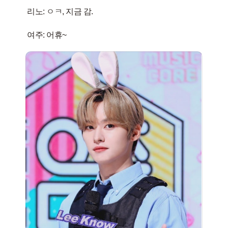
리노: ㅇㅋ, 지금 감.