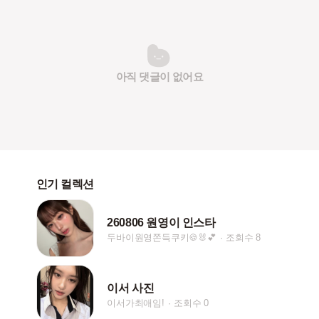
아직 댓글이 없어요
인기 컬렉션
260806 원영이 인스타
두바이원영쫀득쿠키🍪🐰💕
조회수 8
이서 사진
이서가최애임!
조회수 0