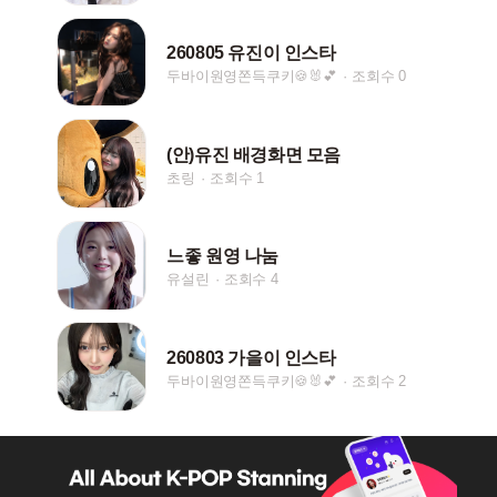
260805 유진이 인스타
두바이원영쫀득쿠키🍪🐰💕
조회수 0
(안)유진 배경화면 모음
초링
조회수 1
느좋 원영 나눔
유설린
조회수 4
260803 가을이 인스타
두바이원영쫀득쿠키🍪🐰💕
조회수 2