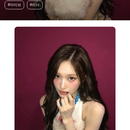
#아이브
#이서