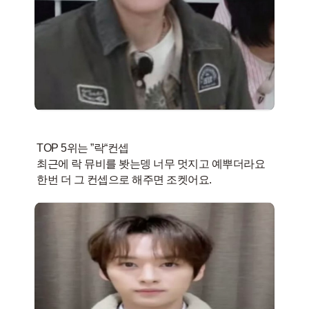
TOP 5위는 ”락“컨셉
최근에 락 뮤비를 봣는뎅 너무 멋지고 예뿌더라요