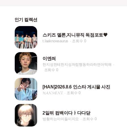
인기 컬렉션
스키즈 멜론,지니뮤직 독점포토🧡
t.laaknowsaurus
조회수 0
이엔씌
한지성한테한지성처럼행동하라하면어떡해
조회수 0
[HAN]2026.8.6 인스타 게시물 사진
𝓗𝓐𝓝𝓜𝓘𝓝𝓘
조회수 0
2일뒤 컴백이다ㅏ다다닫
방황하는아이들이지요
조회수 0