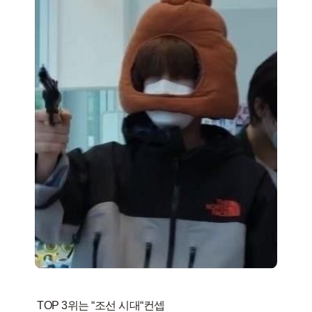
TOP 3위는 “조선 시대“컨셉