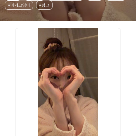
#아기고양이
#핑크