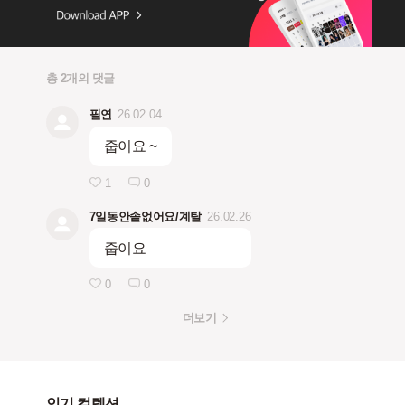
총 2개의 댓글
필연
26.02.04
줍이요 ~
1
0
7일동안솥없어요/계탈
26.02.26
줍이요
0
0
더보기
인기 컬렉션