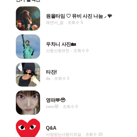
원몰타임 ♡ 뮤비 사진 나눔 ⸝ 🪸
채연서_쉼
조회수 5
우차니 사진🏡
산둥산둥뀨찬
조회수 0
타잔!
da
조회수 3
영떠🫶🥹
zero-😻
조회수 0
Q&A
사랑받는사람이되길
조회수 20