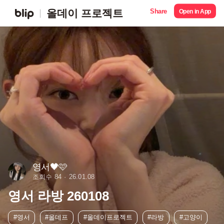
Share
올데이 프로젝트
Open in App
영서🖤🩷
조회수 84
26.01.08
영서 라방 260108
#영서
#올데프
#올데이프로젝트
#라방
#고양이