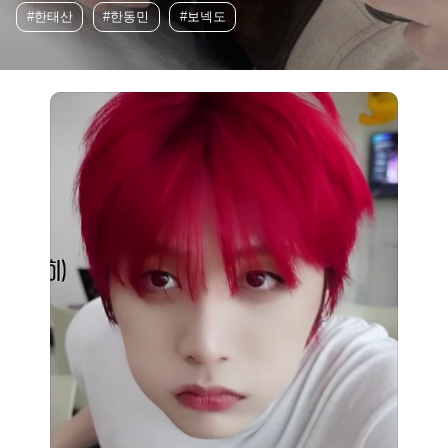
#한태산
#한동민
#보넥도