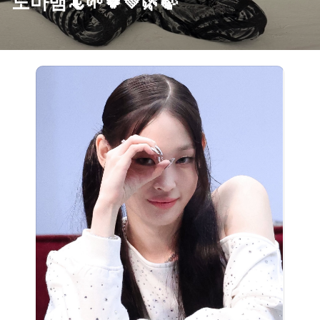
도마뱀🦎🌱🍀💚🌿🍃