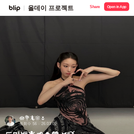
Share
올데이 프로젝트
Open in App
🪷💐🦎🌸🌷
조회수 56
26.03.02