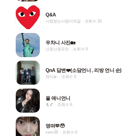
Q&A
사랑받는사람이되길
조회수 20
우차니 사진🏡
산둥산둥뀨찬
조회수 0
QnA 답변❤️(소담언니 , 리방 언니 순)
채이💫
조회수 5
울 애니언니
🦎💕
조회수 6
영떠🫶🥹
zero-😻
조회수 0