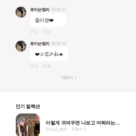
로이ლ컾리
26.03.17
줍이영❤️
1
1
로이ლ컾리
26.04.15
❤️☺️👏🎉👍🔥
1
0
더보기
인기 컬렉션
이렇게 귀여우면 나보고 어쩌라는거야아ㅏ
오리냥_컾리
조회수 5