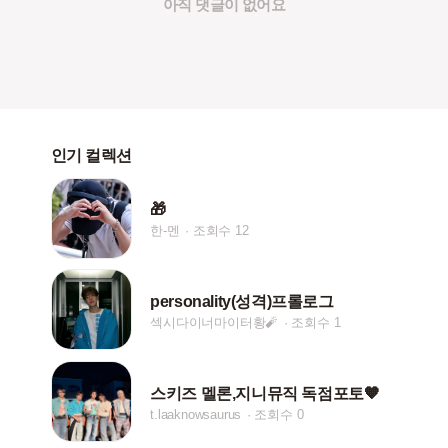
아직 댓글이 없어요
인기 컬렉션
🎁
한-멘
조회수 12
personality(성격)프롤로그
섹시다이너마이터황🧨
조회수 1
스키즈 멜론,지니뮤직 독점포토🧡
t.laaknowsaurus
조회수 0