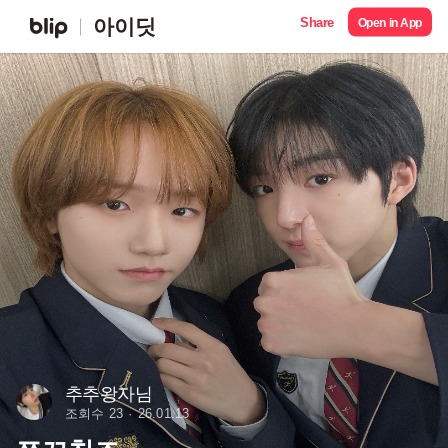
Share
아이딧
Open in App
추추왕자님
조회수 23
26.01.13