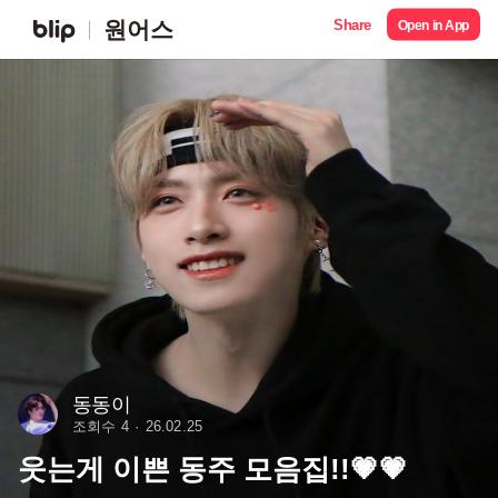
Share
원어스
Open in App
동동이
조회수 4
26.02.25
웃는게 이쁜 동주 모음집!!💗💗