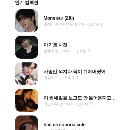
인기 컬렉션
Monsieur (2화)
명창강쥐사랑하는스테이
조회수 1
아기빵 사진
쌈@뽕한_스테이
조회수 0
사랑만 외치다 목이 쉬어버렸어
지성아˙⋆๋
조회수 1
이 썸네일을 보고도 안 들어온다고???
리노야푸딩먹땨🍮
조회수 25
han us sooooo cute