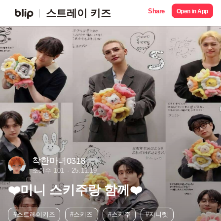
Share
스트레이 키즈
Open in App
착한마녀0318
조회수 101
25.11.19
❤️미니 스키주랑 함께❤️
#스트레이키즈
#스키즈
#스키주
#지니렛