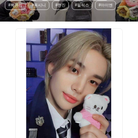
#뽁아리
#폭시니
#현진
#필릭스
#아이엔