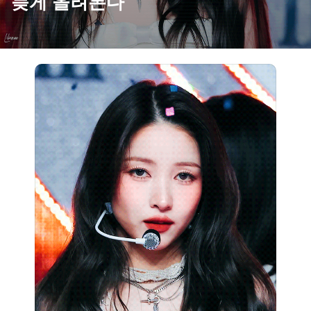
늦게 올려본다