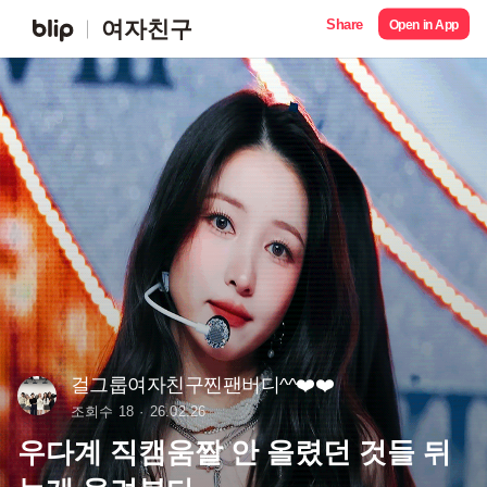
Share
여자친구
Open in App
걸그룹여자친구찐팬버디^^❤️❤️
조회수 18
26.02.26
우다계 직캠움짤 안 올렸던 것들 뒤