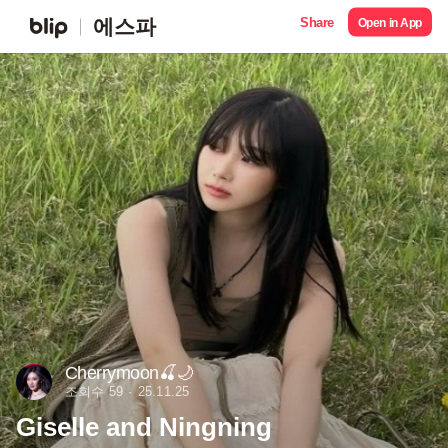
Share
에스파
Open in App
Cherrymoon🍒🌙
조회수 59
25.11.25
Giselle and Ningning