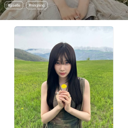
#giselle
#ningning