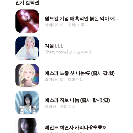
인기 컬렉션
월드컵 기념 매혹적인 붉은 악마 에스파 모음🌹🥀💄✨
네버마이🫧
조회수 10
겨울 👱🏼‍♀️
Cherrymoon🍒🌙
조회수 0
에스파 느좋 샷 나눔🎧 (줍시 팔,핱)
럽미라이트
조회수 5
에스파 직보 나눔 (줍시 핱+맞팔)
김멍뭉
조회수 0
레전드 희연사 카리나🥀🌹🖤✨