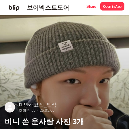
Share
보이넥스트도어
Open in App
미안해요접_앱삭
조회수 53
26.03.05
비니 쓴 운사람 사진 3개