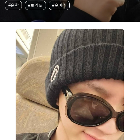
#운학
#보넥도
#운아기