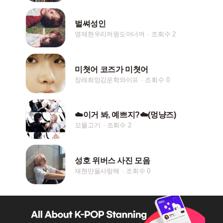
벌쎠성인
명재현우리꺼원도어너꺼
조회수 2
미쳣어 코즈가 미쳣어
장래희망김운학와이프
조회수 0
☁️이거 봐, 예쁘지?☁️(멍냥즈)
꼬물고기
조회수 2
성호 위버스 사진 모음
재현만을사랑해
조회수 0