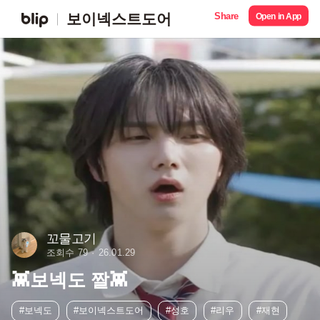
Share
보이넥스트도어
Open in App
꼬물고기
조회수 79
26.01.29
👾보넥도 짤👾
#보넥도
#보이넥스트도어
#성호
#리우
#재현