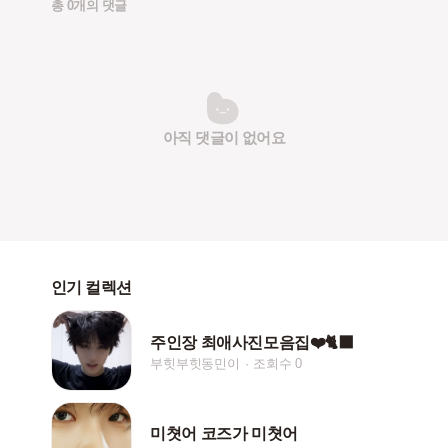
총 0개의 댓글
아직 댓글이 없어요
인기 컬렉션
주인장 최애사진모음집❤️🐈‍⬛
부힛부힛동민이
조회수 0
미쳣어 코즈가 미쳣어