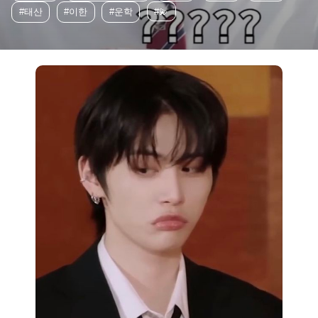
#태산
#이한
#운학
#💫