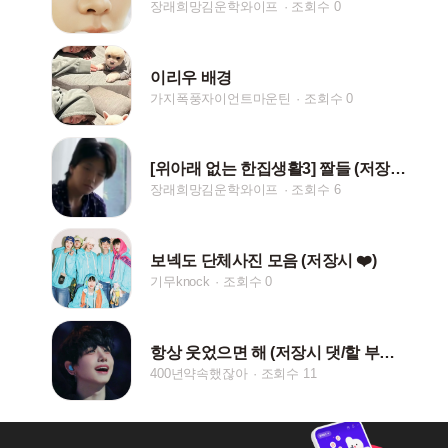
장래희망김운학와이프
조회수 0
이리우 배경
가지폭풍자이언트마운틴
조회수 0
[위아래 없는 한집생활3] 짤들 (저장시 핱/댓)
장래희망김운학와이프
조회수 6
보넥도 단체사진 모음 (저장시 ❤️)
기무knock
조회수 0
항상 웃었으면 해 (저장시 댓/핱 부탁드려요)
400년약속했잖아
조회수 11